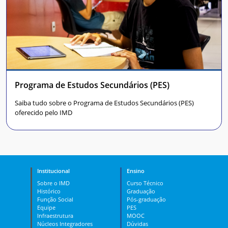
Programa de Estudos Secundários (PES)
Saiba tudo sobre o Programa de Estudos Secundários (PES)
oferecido pelo IMD
Institucional
Ensino
Sobre o IMD
Curso Técnico
Histórico
Graduação
Função Social
Pós-graduação
Equipe
PES
Infraestrutura
MOOC
Núcleos Integradores
Dúvidas