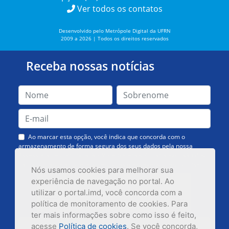
Ver todos os contatos
Desenvolvido pelo Metrópole Digital da UFRN
2009 a 2026 | Todos os direitos reservados
Receba nossas notícias
Ao marcar esta opção, você indica que concorda com o
armazenamento de forma segura dos seus dados pela nossa
Assessoria de Comunicação. Você poderá solicitar a exclusão dos
dados ou cancelar o recebimento das mensagens quando quiser.
Nós usamos cookies para melhorar sua
experiência de navegação no portal. Ao
utilizar o portal.imd, você concorda com a
política de monitoramento de cookies. Para
ter mais informações sobre como isso é feito,
acesse
Política de cookies
. Se você concorda,