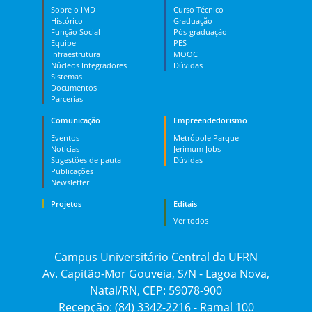
Sobre o IMD
Curso Técnico
Histórico
Graduação
Função Social
Pós-graduação
Equipe
PES
Infraestrutura
MOOC
Núcleos Integradores
Dúvidas
Sistemas
Documentos
Parcerias
Comunicação
Empreendedorismo
Eventos
Metrópole Parque
Notícias
Jerimum Jobs
Sugestões de pauta
Dúvidas
Publicações
Newsletter
Projetos
Editais
Ver todos
Campus Universitário Central da UFRN
Av. Capitão-Mor Gouveia, S/N - Lagoa Nova,
Natal/RN, CEP: 59078-900
Recepção: (84) 3342-2216 - Ramal 100