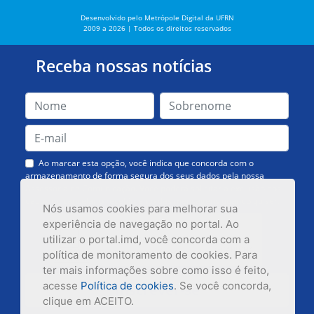
Desenvolvido pelo Metrópole Digital da UFRN
2009 a 2026 | Todos os direitos reservados
Receba nossas notícias
Ao marcar esta opção, você indica que concorda com o
armazenamento de forma segura dos seus dados pela nossa
Assessoria de Comunicação. Você poderá solicitar a exclusão dos
dados ou cancelar o recebimento das mensagens quando quiser.
Nós usamos cookies para melhorar sua
experiência de navegação no portal. Ao
utilizar o portal.imd, você concorda com a
política de monitoramento de cookies. Para
ter mais informações sobre como isso é feito,
acesse
Política de cookies
. Se você concorda,
Inscrever-se
clique em ACEITO.