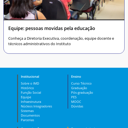
Equipe: pessoas movidas pela educação
Conheça a Diretoria Executiva, coordenação, equipe docente e
técnicos administrativos do Instituto
Institucional
Ensino
Sobre o IMD
Curso Técnico
Histórico
Graduação
Função Social
Pós-graduação
Equipe
PES
Infraestrutura
MOOC
Núcleos Integradores
Dúvidas
Sistemas
Documentos
Parcerias