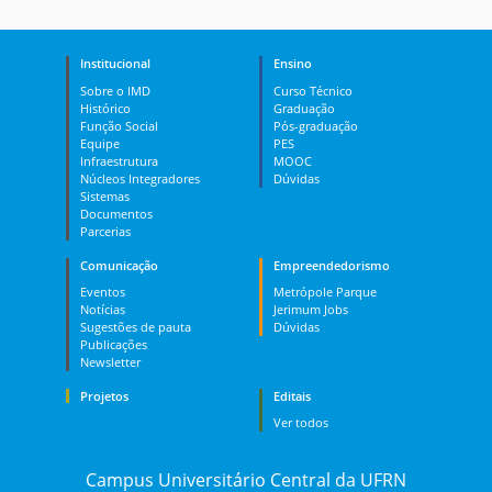
Institucional
Ensino
Sobre o IMD
Curso Técnico
Histórico
Graduação
Função Social
Pós-graduação
Equipe
PES
Infraestrutura
MOOC
Núcleos Integradores
Dúvidas
Sistemas
Documentos
Parcerias
Comunicação
Empreendedorismo
Eventos
Metrópole Parque
Notícias
Jerimum Jobs
Sugestões de pauta
Dúvidas
Publicações
Newsletter
Projetos
Editais
Ver todos
Campus Universitário Central da UFRN