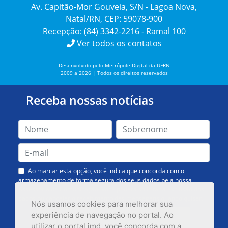
Av. Capitão-Mor Gouveia, S/N - Lagoa Nova,
Natal/RN, CEP: 59078-900
Recepção: (84) 3342-2216 - Ramal 100
Ver todos os contatos
Desenvolvido pelo Metrópole Digital da UFRN
2009 a 2026 | Todos os direitos reservados
Receba nossas notícias
Ao marcar esta opção, você indica que concorda com o
armazenamento de forma segura dos seus dados pela nossa
Assessoria de Comunicação. Você poderá solicitar a exclusão dos
dados ou cancelar o recebimento das mensagens quando quiser.
Nós usamos cookies para melhorar sua
experiência de navegação no portal. Ao
utilizar o portal.imd, você concorda com a