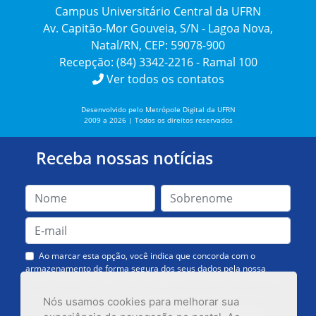
Campus Universitário Central da UFRN
Av. Capitão-Mor Gouveia, S/N - Lagoa Nova,
Natal/RN, CEP: 59078-900
Recepção: (84) 3342-2216 - Ramal 100
Ver todos os contatos
Desenvolvido pelo Metrópole Digital da UFRN
2009 a 2026 | Todos os direitos reservados
Receba nossas notícias
Ao marcar esta opção, você indica que concorda com o
armazenamento de forma segura dos seus dados pela nossa
Assessoria de Comunicação. Você poderá solicitar a exclusão dos
dados ou cancelar o recebimento das mensagens quando quiser.
Nós usamos cookies para melhorar sua