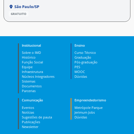
São Paulo/SP
GRATUITO
Institucional
Ensino
Sobre o IMD
Curso Técnico
Histórico
Graduação
Função Social
Pós-graduação
Equipe
PES
Infraestrutura
MOOC
Núcleos Integradores
Dúvidas
Sistemas
Documentos
Parcerias
Comunicação
Empreendedorismo
Eventos
Metrópole Parque
Notícias
Jerimum Jobs
Sugestões de pauta
Dúvidas
Publicações
Newsletter