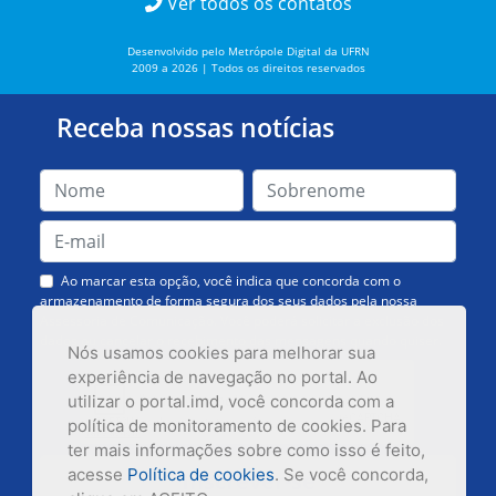
Ver todos os contatos
Desenvolvido pelo Metrópole Digital da UFRN
2009 a 2026 | Todos os direitos reservados
Receba nossas notícias
Ao marcar esta opção, você indica que concorda com o
armazenamento de forma segura dos seus dados pela nossa
Assessoria de Comunicação. Você poderá solicitar a exclusão dos
dados ou cancelar o recebimento das mensagens quando quiser.
Nós usamos cookies para melhorar sua
experiência de navegação no portal. Ao
utilizar o portal.imd, você concorda com a
política de monitoramento de cookies. Para
ter mais informações sobre como isso é feito,
acesse
Política de cookies
. Se você concorda,
Inscrever-se