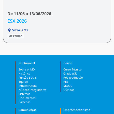
De 11/06 a 13/06/2026
ESX 2026
Vitória/ES
GRATUITO
Institucional
Ensino
Sobre o IMD
Curso Técnico
Histórico
Graduação
Função Social
Pós-graduação
Equipe
PES
Infraestrutura
MOOC
Núcleos Integradores
Dúvidas
Sistemas
Documentos
Parcerias
Comunicação
Empreendedorismo