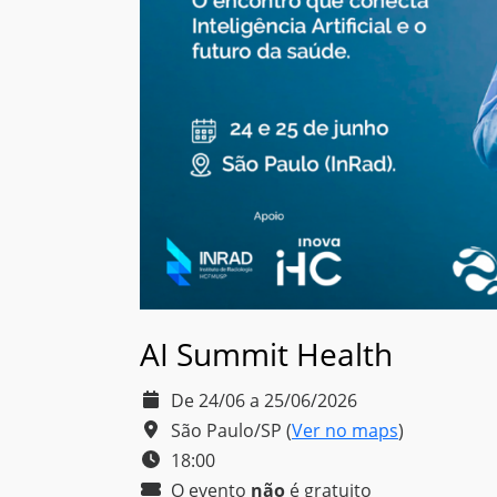
AI Summit Health
De 24/06 a 25/06/2026
São Paulo/SP
(
Ver no maps
)
18:00
O evento
não
é
gratuito