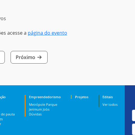
vos
ões acesse a
página do evento
Próximo
ção
Empreendedorismo
Projetos
Editais
Metrópole Parque
Ver todos
Jerimum Jobs
 de pauta
Dúvidas
es
r