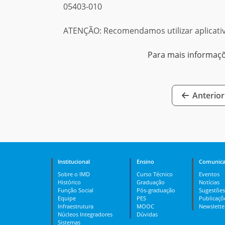
05403-010
ATENÇÃO: Recomendamos utilizar aplicati
Para mais informaç
Anterior
Institucional
Ensino
Comunica
Sobre o IMD
Curso Técnico
Eventos
Histórico
Graduação
Notícias
Função Social
Pós-graduação
Sugestões
Equipe
PES
Publicaçõ
Infraestrutura
MOOC
Newslette
Núcleos Integradores
Dúvidas
Sistemas