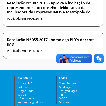
Resolução Nº 002.2018 - Aprova a indicação de
representantes no conselho deliberativo da
Incubadora de Empresas INOVA Metrópole do
Instituto Metrópole Digital
Publicada em 14/03/2018
Resolução Nº 055.2017 - homologa PID's docente
IMD
Publicada em 24/11/2017
Institucional
Ensino
Sobre o IMD
Curso Técnico
Histórico
Graduação
Função Social
Pós-graduação
Equipe
PES
Infraestrutura
MOOC
Núcleos Integradores
Dúvidas
Sistemas