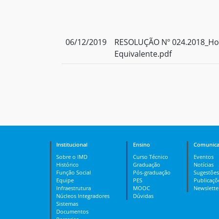
06/12/2019
RESOLUÇÃO Nº 024.2018_Hom
Equivalente.pdf
Institucional
Ensino
Comunica
Sobre o IMD
Curso Técnico
Eventos
Histórico
Graduação
Notícias
Função Social
Pós-graduação
Sugestões
Equipe
PES
Publicaçõ
Infraestrutura
MOOC
Newslette
Núcleos Integradores
Dúvidas
Sistemas
Documentos