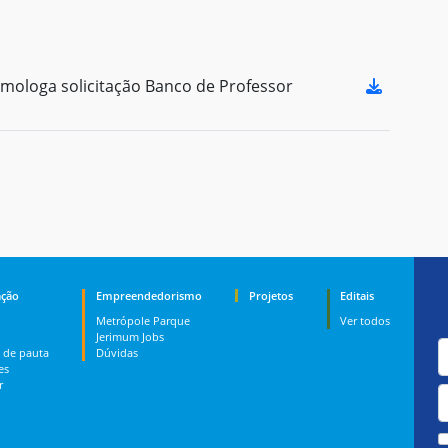
ologa solicitação Banco de Professor
ção
Empreendedorismo
Projetos
Editais
Metrópole Parque
Ver todos
Jerimum Jobs
 de pauta
Dúvidas
es
r