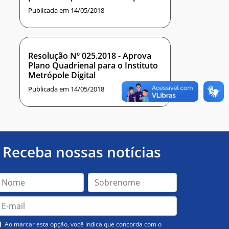
cargo de Professor do Magistério
Publicada em 14/05/2018
Superior, na área de
BIOINFORMÁTICA, para o
Instituto Metrópole Digital.
Resolução Nº 025.2018 - Aprova
Plano Quadrienal para o Instituto
Metrópole Digital
Publicada em 14/05/2018
Receba nossas notícias
Ao marcar esta opção, você indica que concorda com o