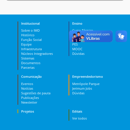
Institucional
Ensino
Sobre o IMD
Curso Técnico
Histórico
Graduação
Função Social
Pós-graduação
Equipe
PES
Infraestrutura
MOOC
Núcleos Integradores
Dúvidas
Sistemas
Documentos
Parcerias
Comunicação
Empreendedorismo
Eventos
Metrópole Parque
Notícias
Jerimum Jobs
Sugestões de pauta
Dúvidas
Publicações
Newsletter
Projetos
Editais
Ver todos