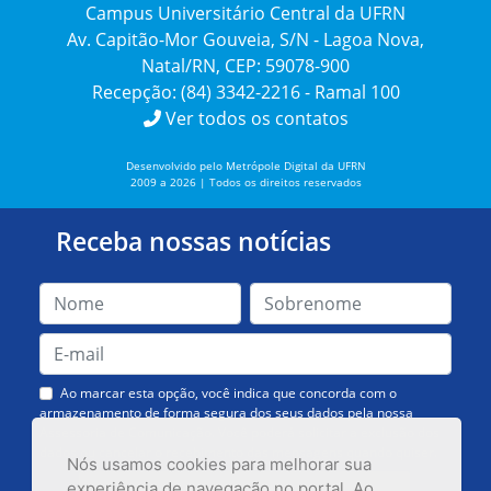
Campus Universitário Central da UFRN
Av. Capitão-Mor Gouveia, S/N - Lagoa Nova,
Natal/RN, CEP: 59078-900
Recepção: (84) 3342-2216 - Ramal 100
Ver todos os contatos
Desenvolvido pelo Metrópole Digital da UFRN
2009 a 2026 | Todos os direitos reservados
Receba nossas notícias
Ao marcar esta opção, você indica que concorda com o
armazenamento de forma segura dos seus dados pela nossa
Assessoria de Comunicação. Você poderá solicitar a exclusão dos
dados ou cancelar o recebimento das mensagens quando quiser.
Nós usamos cookies para melhorar sua
experiência de navegação no portal. Ao