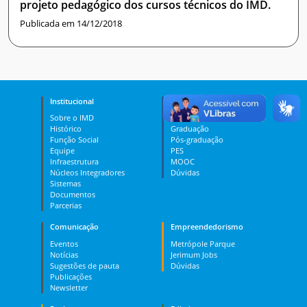
projeto pedagógico dos cursos técnicos do IMD.
Publicada em 14/12/2018
Institucional
Ensino
Sobre o IMD
Curso Técnico
Histórico
Graduação
Função Social
Pós-graduação
Equipe
PES
Infraestrutura
MOOC
Núcleos Integradores
Dúvidas
Sistemas
Documentos
Parcerias
Comunicação
Empreendedorismo
Eventos
Metrópole Parque
Notícias
Jerimum Jobs
Sugestões de pauta
Dúvidas
Publicações
Newsletter