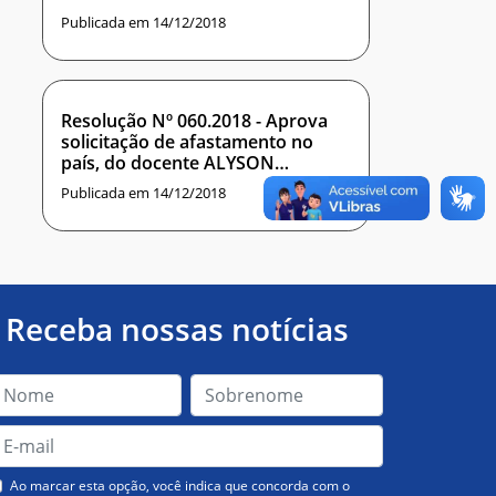
Publicada em 14/12/2018
Resolução Nº 060.2018 - Aprova
solicitação de afastamento no
país, do docente ALYSON
MATHEUS DE CARVALHO SOUZA
Publicada em 14/12/2018
Receba nossas notícias
Ao marcar esta opção, você indica que concorda com o