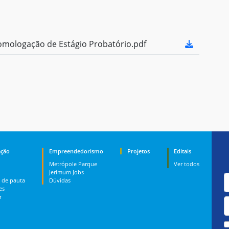
mologação de Estágio Probatório.pdf
ção
Empreendedorismo
Projetos
Editais
Metrópole Parque
Ver todos
Jerimum Jobs
 de pauta
Dúvidas
es
r