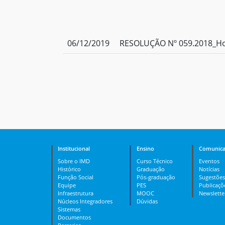
06/12/2019
RESOLUÇÃO Nº 059.2018_Ho
Institucional
Ensino
Comunica
Sobre o IMD
Curso Técnico
Eventos
Histórico
Graduação
Notícias
Função Social
Pós-graduação
Sugestões
Equipe
PES
Publicaçõ
Infraestrutura
MOOC
Newslette
Núcleos Integradores
Dúvidas
Sistemas
Documentos