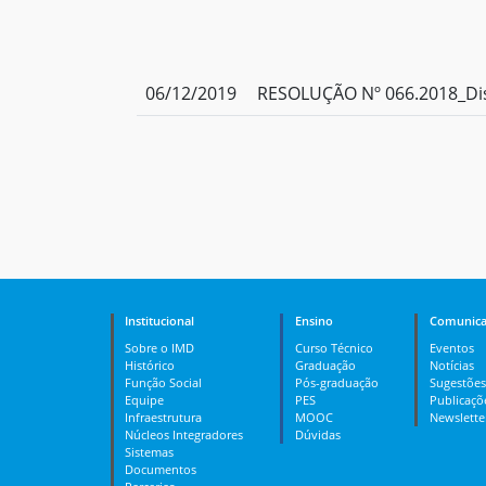
06/12/2019
RESOLUÇÃO Nº 066.2018_Dist
Institucional
Ensino
Comunica
Sobre o IMD
Curso Técnico
Eventos
Histórico
Graduação
Notícias
Função Social
Pós-graduação
Sugestões
Equipe
PES
Publicaçõ
Infraestrutura
MOOC
Newslette
Núcleos Integradores
Dúvidas
Sistemas
Documentos