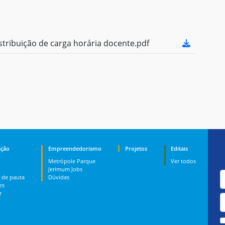
ribuição de carga horária docente.pdf
ção
Empreendedorismo
Projetos
Editais
Metrópole Parque
Ver todos
Jerimum Jobs
 de pauta
Dúvidas
es
r