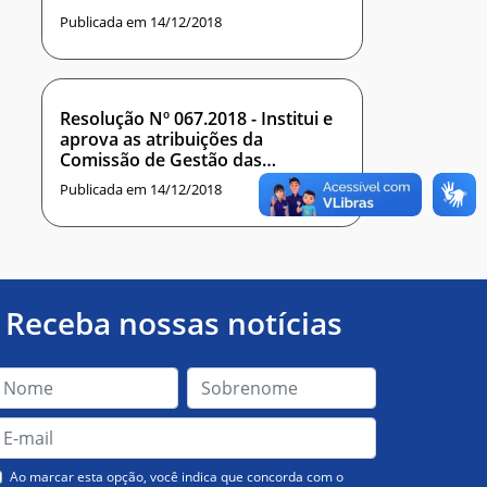
FREIRE
Publicada em 14/12/2018
Resolução Nº 067.2018 - Institui e
aprova as atribuições da
Comissão de Gestão das
Residências em Tecnologia da
Publicada em 14/12/2018
Informação do Instituto
Metrópole Digital da UFRN
Receba nossas notícias
Ao marcar esta opção, você indica que concorda com o