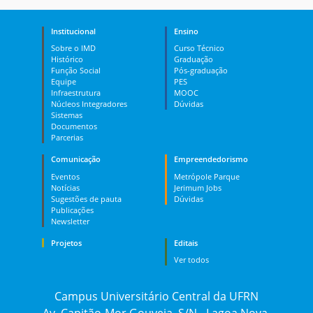
Institucional
Ensino
Sobre o IMD
Curso Técnico
Histórico
Graduação
Função Social
Pós-graduação
Equipe
PES
Infraestrutura
MOOC
Núcleos Integradores
Dúvidas
Sistemas
Documentos
Parcerias
Comunicação
Empreendedorismo
Eventos
Metrópole Parque
Notícias
Jerimum Jobs
Sugestões de pauta
Dúvidas
Publicações
Newsletter
Projetos
Editais
Ver todos
Campus Universitário Central da UFRN