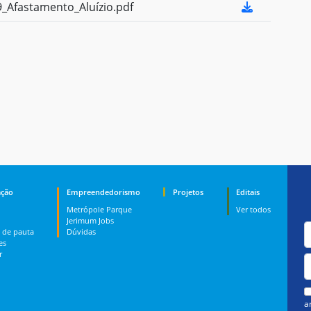
Afastamento_Aluízio.pdf
ção
Empreendedorismo
Projetos
Editais
Metrópole Parque
Ver todos
Jerimum Jobs
 de pauta
Dúvidas
es
r
a