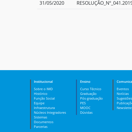
31/05/2020
RESOLUÇÃO_Nº_041.2019_
Institucional
Ensino
Comunica
Sobre o IMD
Curso Técnico
Eventos
Histórico
Graduação
Notícias
Função Social
Pós-graduação
Sugestões
Equipe
PES
Publicaçõ
Infraestrutura
MOOC
Newslette
Núcleos Integradores
Dúvidas
Sistemas
Documentos
Parcerias