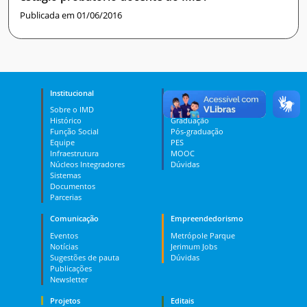
Publicada em 01/06/2016
Institucional
Ensino
Sobre o IMD
Curso Técnico
Histórico
Graduação
Função Social
Pós-graduação
Equipe
PES
Infraestrutura
MOOC
Núcleos Integradores
Dúvidas
Sistemas
Documentos
Parcerias
Comunicação
Empreendedorismo
Eventos
Metrópole Parque
Notícias
Jerimum Jobs
Sugestões de pauta
Dúvidas
Publicações
Newsletter
Projetos
Editais