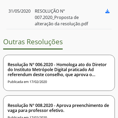
31/05/2020
RESOLUÇÃO Nº
007.2020_Proposta de
alteração da resolução.pdf
Outras Resoluções
Resolução Nº 006.2020 - Homologa ato do Diretor
do Instituto Metrópole Digital praticado Ad
referendum deste conselho, que aprova o
processo de seleção para Professor Substituto do
Publicada em 17/02/2020
IMD.
Resolução Nº 008.2020 - Aprova preenchimento de
vaga para professor efetivo.
Publicada em 17/02/2020