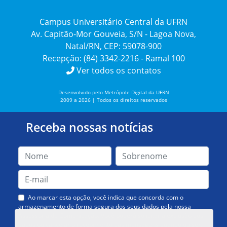
Campus Universitário Central da UFRN
Av. Capitão-Mor Gouveia, S/N - Lagoa Nova,
Natal/RN, CEP: 59078-900
Recepção: (84) 3342-2216 - Ramal 100
Ver todos os contatos
Desenvolvido pelo Metrópole Digital da UFRN
2009 a 2026 | Todos os direitos reservados
Receba nossas notícias
Ao marcar esta opção, você indica que concorda com o
armazenamento de forma segura dos seus dados pela nossa
Assessoria de Comunicação. Você poderá solicitar a exclusão dos
dados ou cancelar o recebimento das mensagens quando quiser.