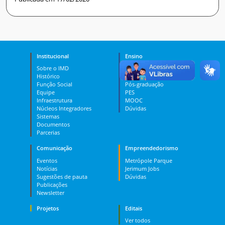
Institucional
Ensino
Sobre o IMD
Curso Técnico
Histórico
Graduação
Função Social
Pós-graduação
Equipe
PES
Infraestrutura
MOOC
Núcleos Integradores
Dúvidas
Sistemas
Documentos
Parcerias
Comunicação
Empreendedorismo
Eventos
Metrópole Parque
Notícias
Jerimum Jobs
Sugestões de pauta
Dúvidas
Publicações
Newsletter
Projetos
Editais
Ver todos