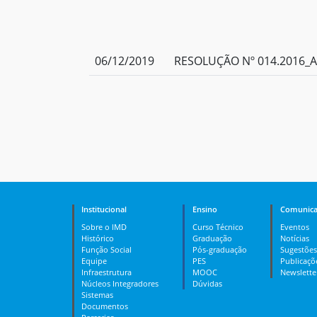
06/12/2019
RESOLUÇÃO Nº 014.2016_A
Institucional
Ensino
Comunica
Sobre o IMD
Curso Técnico
Eventos
Histórico
Graduação
Notícias
Função Social
Pós-graduação
Sugestões
Equipe
PES
Publicaçõ
Infraestrutura
MOOC
Newslette
Núcleos Integradores
Dúvidas
Sistemas
Documentos