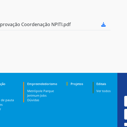
provação Coordenação NPITI.pdf
ção
Empreendedorismo
Projetos
Editais
Metrópole Parque
Ver todos
Jerimum Jobs
 de pauta
Dúvidas
es
r