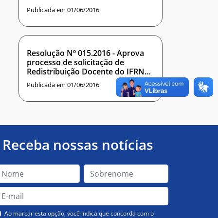
Publicada em 01/06/2016
Resolução Nº 015.2016 - Aprova
processo de solicitação de
Redistribuição Docente do IFRN
para o IMD-UFRN.
Publicada em 01/06/2016
Receba nossas notícias
Ao marcar esta opção, você indica que concorda com o