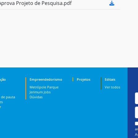
prova Projeto de Pesquisa.pdf
ção
Empreendedorismo
Projetos
Editais
Metrópole Parque
Ver todos
Jerimum Jobs
 de pauta
Dúvidas
es
r
a
A