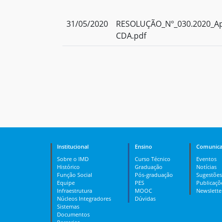
31/05/2020
RESOLUÇÃO_Nº_030.2020_Apr
CDA.pdf
Institucional
Ensino
Comunica
Sobre o IMD
Curso Técnico
Eventos
Histórico
Graduação
Notícias
Função Social
Pós-graduação
Sugestões
Equipe
PES
Publicaçõ
Infraestrutura
MOOC
Newslette
Núcleos Integradores
Dúvidas
Sistemas
Documentos