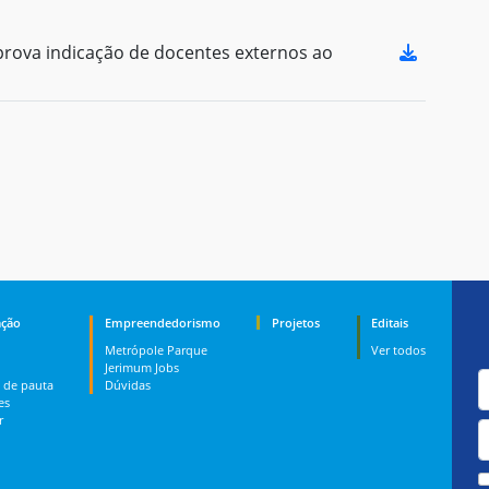
ova indicação de docentes externos ao
ção
Empreendedorismo
Projetos
Editais
Metrópole Parque
Ver todos
Jerimum Jobs
 de pauta
Dúvidas
es
r