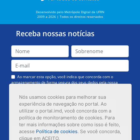
Desenvolvido pelo Metrópole Digital da UFRN
2009 a 2026 | Todos os direitos reservados
Receba nossas notícias
Ao marcar esta opção, você indica que concorda com o
armazenamento de forma segura dos seus dados pela nossa
Assessoria de Comunicação. Você poderá solicitar a exclusão dos
dados ou cancelar o recebimento das mensagens quando quiser.
Nós usamos cookies para melhorar sua
experiência de navegação no portal. Ao
utilizar o portal.imd, você concorda com a
política de monitoramento de cookies. Para
ter mais informações sobre como isso é feito,
acesse
Política de cookies
. Se você concorda,
Inscrever-se
clique em ACEITO.