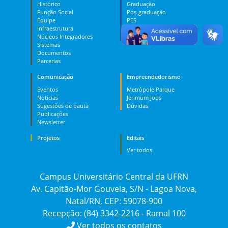
Histórico
Graduação
Função Social
Pós-graduação
Equipe
PES
Infraestrutura
MOOC
Núcleos Integradores
Dúvidas
Sistemas
Documentos
Parcerias
Comunicação
Empreendedorismo
Eventos
Metrópole Parque
Notícias
Jerimum Jobs
Sugestões de pauta
Dúvidas
Publicações
Newsletter
Projetos
Editais
Ver todos
Campus Universitário Central da UFRN
Av. Capitão-Mor Gouveia, S/N - Lagoa Nova,
Natal/RN, CEP: 59078-900
Recepção: (84) 3342-2216 - Ramal 100
Ver todos os contatos