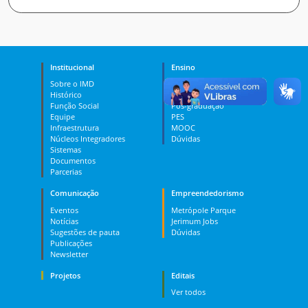
Institucional
Ensino
Sobre o IMD
Curso Técnico
Histórico
Graduação
Função Social
Pós-graduação
Equipe
PES
Infraestrutura
MOOC
Núcleos Integradores
Dúvidas
Sistemas
Documentos
Parcerias
Comunicação
Empreendedorismo
Eventos
Metrópole Parque
Notícias
Jerimum Jobs
Sugestões de pauta
Dúvidas
Publicações
Newsletter
Projetos
Editais
Ver todos