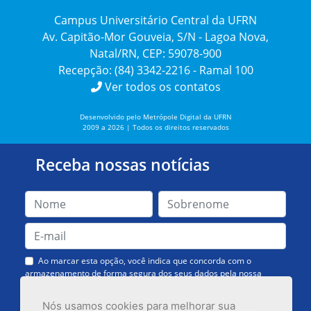
Campus Universitário Central da UFRN
Av. Capitão-Mor Gouveia, S/N - Lagoa Nova,
Natal/RN, CEP: 59078-900
Recepção: (84) 3342-2216 - Ramal 100
Ver todos os contatos
Desenvolvido pelo Metrópole Digital da UFRN
2009 a 2026 | Todos os direitos reservados
Receba nossas notícias
Ao marcar esta opção, você indica que concorda com o
armazenamento de forma segura dos seus dados pela nossa
Assessoria de Comunicação. Você poderá solicitar a exclusão dos
dados ou cancelar o recebimento das mensagens quando quiser.
Nós usamos cookies para melhorar sua