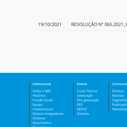
19/10/2021
RESOLUÇÃO Nº 065.2021_
Institucional
Ensino
Comunica
Sobre o IMD
Curso Técnico
Eventos
Histórico
Graduação
Notícias
Função Social
Pós-graduação
Sugestões
Equipe
PES
Publicaçõ
Infraestrutura
MOOC
Newslette
Núcleos Integradores
Dúvidas
Sistemas
Documentos