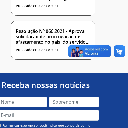
praticado Ad referendum deste
Publicada em 08/09/2021
conselho que aprova afastamento
docente
Resolução Nº 066.2021 - Aprova
solicitação de prorrogação de
afastamento no país, do servidor
ALYSON MATHEUS DE CARVALHO
Publicada em 08/09/2021
SOUZA.
Receba nossas notícias
Ao marcar esta opção, você indica que concorda com o