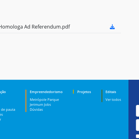
Homologa Ad Referendum.pdf
ção
Empreendedorismo
Projetos
Editais
Metrópole Parque
Ver todos
Jerimum Jobs
 de pauta
Dúvidas
es
r