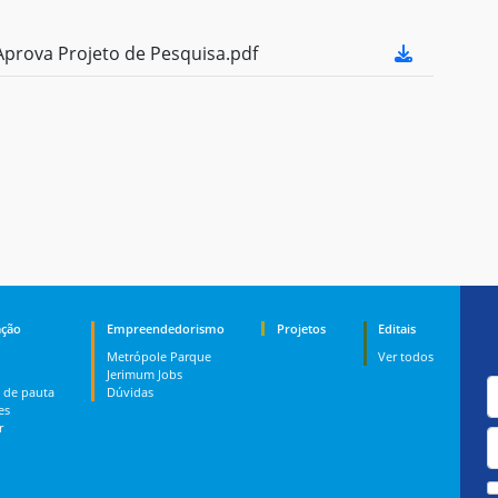
prova Projeto de Pesquisa.pdf
ção
Empreendedorismo
Projetos
Editais
Metrópole Parque
Ver todos
Jerimum Jobs
 de pauta
Dúvidas
es
r