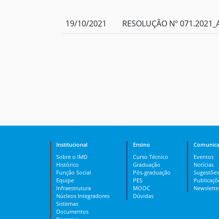
19/10/2021
RESOLUÇÃO Nº 071.2021_A
Institucional
Ensino
Comunica
Sobre o IMD
Curso Técnico
Eventos
Histórico
Graduação
Notícias
Função Social
Pós-graduação
Sugestões
Equipe
PES
Publicaçõ
Infraestrutura
MOOC
Newslette
Núcleos Integradores
Dúvidas
Sistemas
Documentos