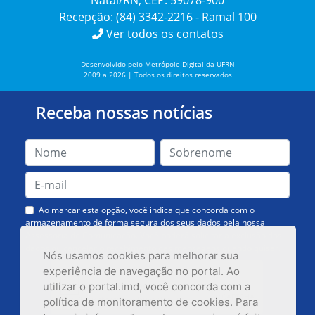
Natal/RN, CEP: 59078-900
Recepção: (84) 3342-2216 - Ramal 100
Ver todos os contatos
Desenvolvido pelo Metrópole Digital da UFRN
2009 a 2026 | Todos os direitos reservados
Receba nossas notícias
Ao marcar esta opção, você indica que concorda com o
armazenamento de forma segura dos seus dados pela nossa
Assessoria de Comunicação. Você poderá solicitar a exclusão dos
dados ou cancelar o recebimento das mensagens quando quiser.
Nós usamos cookies para melhorar sua
experiência de navegação no portal. Ao
utilizar o portal.imd, você concorda com a
política de monitoramento de cookies. Para