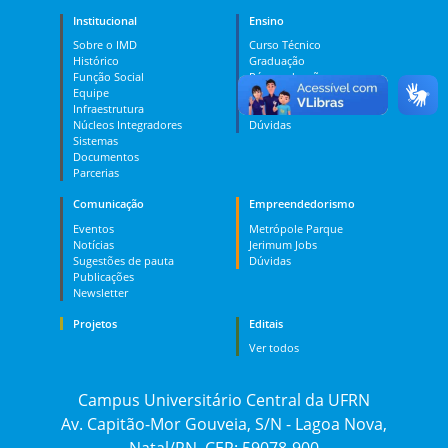
Institucional
Ensino
Sobre o IMD
Curso Técnico
Histórico
Graduação
Função Social
Pós-graduação
Equipe
PES
Infraestrutura
MOOC
Núcleos Integradores
Dúvidas
Sistemas
Documentos
Parcerias
Comunicação
Empreendedorismo
Eventos
Metrópole Parque
Notícias
Jerimum Jobs
Sugestões de pauta
Dúvidas
Publicações
Newsletter
Projetos
Editais
Ver todos
Campus Universitário Central da UFRN
Av. Capitão-Mor Gouveia, S/N - Lagoa Nova,