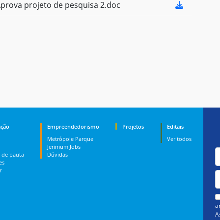
rova projeto de pesquisa 2.doc
ção
Empreendedorismo
Projetos
Editais
Metrópole Parque
Ver todos
Jerimum Jobs
 de pauta
Dúvidas
es
r
a
A