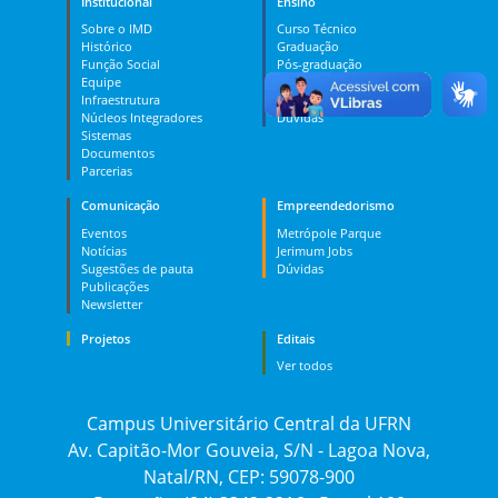
Institucional
Ensino
Sobre o IMD
Curso Técnico
Histórico
Graduação
Função Social
Pós-graduação
Equipe
PES
Infraestrutura
MOOC
Núcleos Integradores
Dúvidas
Sistemas
Documentos
Parcerias
Comunicação
Empreendedorismo
Eventos
Metrópole Parque
Notícias
Jerimum Jobs
Sugestões de pauta
Dúvidas
Publicações
Newsletter
Projetos
Editais
Ver todos
Campus Universitário Central da UFRN
Av. Capitão-Mor Gouveia, S/N - Lagoa Nova,
Natal/RN, CEP: 59078-900