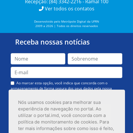
Recepção: (84) 3342-2216 - Ramal 100
Ver todos os contatos
Desenvolvido pelo Metrópole Digital da UFRN
2009 a 2026 | Todos os direitos reservados
Receba nossas notícias
Ao marcar esta opção, você indica que concorda com o
armazenamento de forma segura dos seus dados pela nossa
Assessoria de Comunicação. Você poderá solicitar a exclusão dos
dados ou cancelar o recebimento das mensagens quando quiser.
Nós usamos cookies para melhorar sua
experiência de navegação no portal. Ao
utilizar o portal.imd, você concorda com a
política de monitoramento de cookies. Para
ter mais informações sobre como isso é feito,