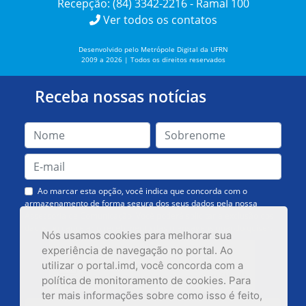
Recepção: (84) 3342-2216 - Ramal 100
Ver todos os contatos
Desenvolvido pelo Metrópole Digital da UFRN
2009 a 2026 | Todos os direitos reservados
Receba nossas notícias
Ao marcar esta opção, você indica que concorda com o
armazenamento de forma segura dos seus dados pela nossa
Assessoria de Comunicação. Você poderá solicitar a exclusão dos
dados ou cancelar o recebimento das mensagens quando quiser.
Nós usamos cookies para melhorar sua
experiência de navegação no portal. Ao
utilizar o portal.imd, você concorda com a
política de monitoramento de cookies. Para
ter mais informações sobre como isso é feito,