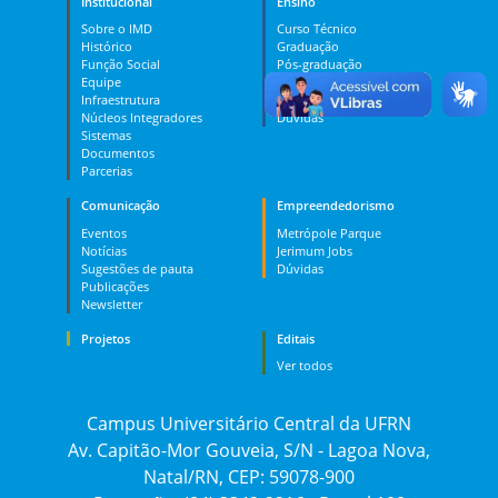
Institucional
Ensino
Sobre o IMD
Curso Técnico
Histórico
Graduação
Função Social
Pós-graduação
Equipe
PES
Infraestrutura
MOOC
Núcleos Integradores
Dúvidas
Sistemas
Documentos
Parcerias
Comunicação
Empreendedorismo
Eventos
Metrópole Parque
Notícias
Jerimum Jobs
Sugestões de pauta
Dúvidas
Publicações
Newsletter
Projetos
Editais
Ver todos
Campus Universitário Central da UFRN
Av. Capitão-Mor Gouveia, S/N - Lagoa Nova,
Natal/RN, CEP: 59078-900