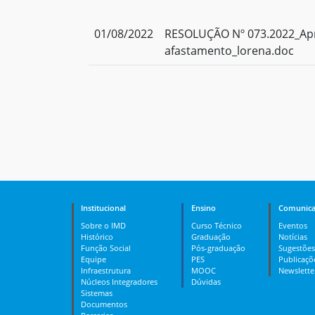
01/08/2022
RESOLUÇÃO Nº 073.2022_Apr
afastamento_lorena.doc
Institucional
Ensino
Comunica
Sobre o IMD
Curso Técnico
Eventos
Histórico
Graduação
Notícias
Função Social
Pós-graduação
Sugestões
Equipe
PES
Publicaçõ
Infraestrutura
MOOC
Newslette
Núcleos Integradores
Dúvidas
Sistemas
Documentos