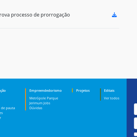
ova processo de prorrogação
ção
Empreendedorismo
Projetos
Editais
Metrópole Parque
Ver todos
Jerimum Jobs
 de pauta
Dúvidas
es
r