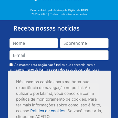
Desenvolvido pelo Metrópole Digital da UFRN
2009 a 2026 | Todos os direitos reservados
Receba nossas notícias
Ao marcar esta opção, você indica que concorda com o
armazenamento de forma segura dos seus dados pela nossa
Assessoria de Comunicação. Você poderá solicitar a exclusão dos
dados ou cancelar o recebimento das mensagens quando quiser.
Nós usamos cookies para melhorar sua
experiência de navegação no portal. Ao
utilizar o portal.imd, você concorda com a
política de monitoramento de cookies. Para
ter mais informações sobre como isso é feito,
acesse
Política de cookies
. Se você concorda,
Inscrever-se
clique em ACEITO.