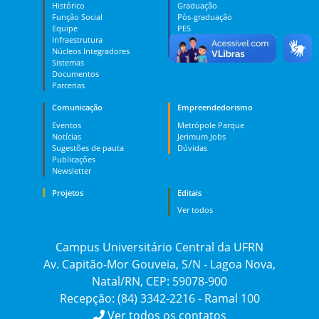
Histórico
Graduação
Função Social
Pós-graduação
Equipe
PES
Infraestrutura
MOOC
Núcleos Integradores
Dúvidas
Sistemas
Documentos
Parcerias
Comunicação
Empreendedorismo
Eventos
Metrópole Parque
Notícias
Jerimum Jobs
Sugestões de pauta
Dúvidas
Publicações
Newsletter
Projetos
Editais
Ver todos
Campus Universitário Central da UFRN
Av. Capitão-Mor Gouveia, S/N - Lagoa Nova,
Natal/RN, CEP: 59078-900
Recepção: (84) 3342-2216 - Ramal 100
Ver todos os contatos