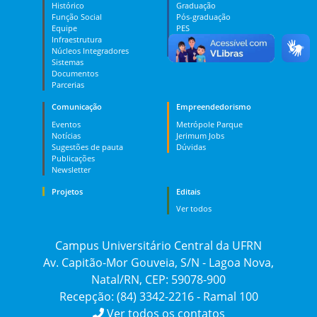
Histórico
Graduação
Função Social
Pós-graduação
Equipe
PES
Infraestrutura
MOOC
Núcleos Integradores
Dúvidas
Sistemas
Documentos
Parcerias
Comunicação
Empreendedorismo
Eventos
Metrópole Parque
Notícias
Jerimum Jobs
Sugestões de pauta
Dúvidas
Publicações
Newsletter
Projetos
Editais
Ver todos
Campus Universitário Central da UFRN
Av. Capitão-Mor Gouveia, S/N - Lagoa Nova,
Natal/RN, CEP: 59078-900
Recepção: (84) 3342-2216 - Ramal 100
Ver todos os contatos