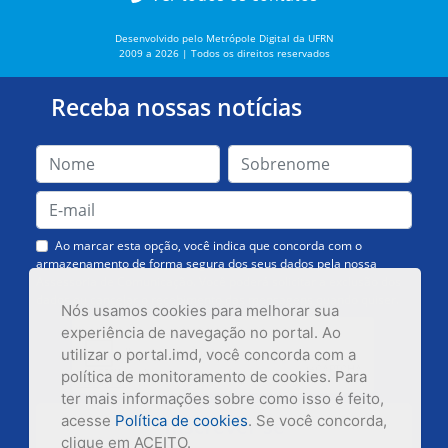
Desenvolvido pelo Metrópole Digital da UFRN
2009 a 2026 | Todos os direitos reservados
Receba nossas notícias
Ao marcar esta opção, você indica que concorda com o
armazenamento de forma segura dos seus dados pela nossa
Assessoria de Comunicação. Você poderá solicitar a exclusão dos
dados ou cancelar o recebimento das mensagens quando quiser.
Nós usamos cookies para melhorar sua
experiência de navegação no portal. Ao
utilizar o portal.imd, você concorda com a
política de monitoramento de cookies. Para
ter mais informações sobre como isso é feito,
acesse
Política de cookies
. Se você concorda,
Inscrever-se
clique em ACEITO.