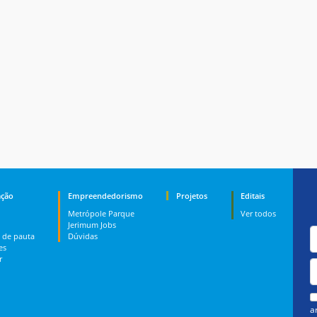
ção
Empreendedorismo
Projetos
Editais
Metrópole Parque
Ver todos
Jerimum Jobs
 de pauta
Dúvidas
es
r
a