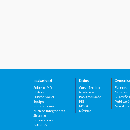
Institucional
Ensino
Comunica
Sobre o IMD
Curso Técnico
Eventos
Histórico
Graduação
Notícias
Função Social
Pós-graduação
Sugestões
Equipe
PES
Publicaçõ
Infraestrutura
MOOC
Newslette
Núcleos Integradores
Dúvidas
Sistemas
Documentos
Parcerias