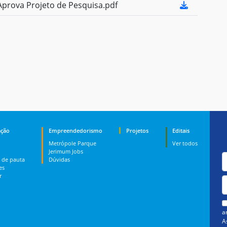
prova Projeto de Pesquisa.pdf
ção
Empreendedorismo
Projetos
Editais
Metrópole Parque
Ver todos
Jerimum Jobs
 de pauta
Dúvidas
es
r
a
A