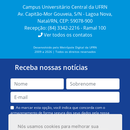
Campus Universitário Central da UFRN
Av. Capitão-Mor Gouveia, S/N - Lagoa Nova,
Natal/RN, CEP: 59078-900
Recepção: (84) 3342-2216 - Ramal 100
Ver todos os contatos
Desenvolvido pelo Metrópole Digital da UFRN
2009 a 2026 | Todos os direitos reservados
Receba nossas notícias
Ao marcar esta opção, você indica que concorda com o
armazenamento de forma segura dos seus dados pela nossa
Assessoria de Comunicação. Você poderá solicitar a exclusão dos
dados ou cancelar o recebimento das mensagens quando quiser.
Nós usamos cookies para melhorar sua