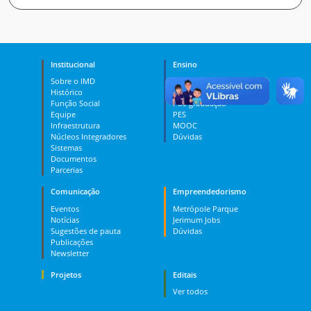
Institucional
Ensino
Sobre o IMD
Curso Técnico
Histórico
Graduação
Função Social
Pós-graduação
Equipe
PES
Infraestrutura
MOOC
Núcleos Integradores
Dúvidas
Sistemas
Documentos
Parcerias
Comunicação
Empreendedorismo
Eventos
Metrópole Parque
Notícias
Jerimum Jobs
Sugestões de pauta
Dúvidas
Publicações
Newsletter
Projetos
Editais
Ver todos