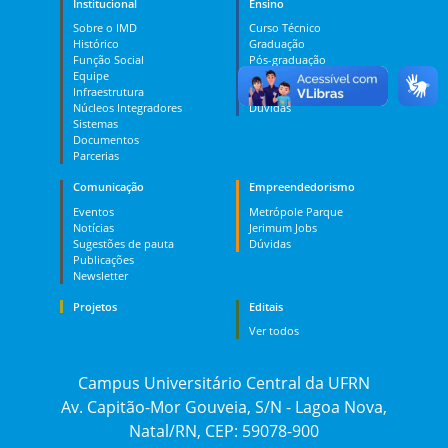
Institucional
Ensino
Sobre o IMD
Curso Técnico
Histórico
Graduação
Função Social
Pós-graduação
Equipe
PES
Infraestrutura
MOOC
Núcleos Integradores
Dúvidas
Sistemas
Documentos
Parcerias
Comunicação
Empreendedorismo
Eventos
Metrópole Parque
Notícias
Jerimum Jobs
Sugestões de pauta
Dúvidas
Publicações
Newsletter
Projetos
Editais
Ver todos
Campus Universitário Central da UFRN
Av. Capitão-Mor Gouveia, S/N - Lagoa Nova,
Natal/RN, CEP: 59078-900