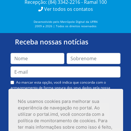
Recepção: (84) 3342-2216 - Ramal 100
Ver todos os contatos
Desenvolvido pelo Metrópole Digital da UFRN
2009 a 2026 | Todos os direitos reservados
Receba nossas notícias
Ao marcar esta opção, você indica que concorda com o
armazenamento de forma segura dos seus dados pela nossa
Assessoria de Comunicação. Você poderá solicitar a exclusão dos
dados ou cancelar o recebimento das mensagens quando quiser.
Nós usamos cookies para melhorar sua
experiência de navegação no portal. Ao
utilizar o portal.imd, você concorda com a
política de monitoramento de cookies. Para
ter mais informações sobre como isso é feito,