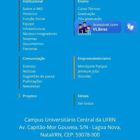
Institucional
Ensino
Sobre o IMD
Curso Técnico
Histórico
Graduação
Função Social
Pós-graduação
Equipe
PES
Infraestrutura
MOOC
Núcleos Integradores
Dúvidas
Sistemas
Documentos
Parcerias
Comunicação
Empreendedorismo
Eventos
Metrópole Parque
Notícias
Jerimum Jobs
Sugestões de pauta
Dúvidas
Publicações
Newsletter
Projetos
Editais
Ver todos
Campus Universitário Central da UFRN
Av. Capitão-Mor Gouveia, S/N - Lagoa Nova,
Natal/RN, CEP: 59078-900