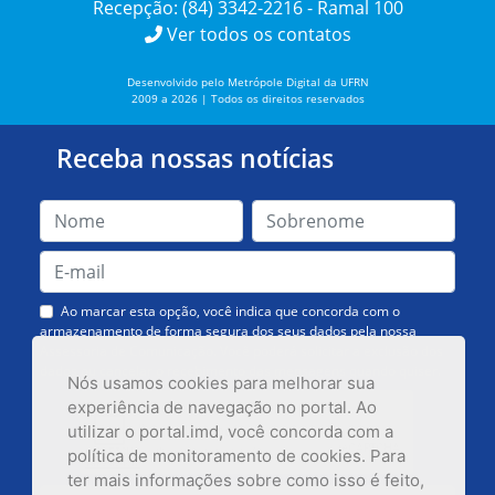
Recepção: (84) 3342-2216 - Ramal 100
Ver todos os contatos
Desenvolvido pelo Metrópole Digital da UFRN
2009 a 2026 | Todos os direitos reservados
Receba nossas notícias
Ao marcar esta opção, você indica que concorda com o
armazenamento de forma segura dos seus dados pela nossa
Assessoria de Comunicação. Você poderá solicitar a exclusão dos
dados ou cancelar o recebimento das mensagens quando quiser.
Nós usamos cookies para melhorar sua
experiência de navegação no portal. Ao
utilizar o portal.imd, você concorda com a
política de monitoramento de cookies. Para
ter mais informações sobre como isso é feito,