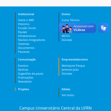
Institucional
Ensino
Sobre o IMD
Curso Técnico
Histórico
Graduação
Função Social
Pós-graduação
Equipe
PES
Infraestrutura
MOOC
Núcleos Integradores
Dúvidas
Sistemas
Documentos
Parcerias
Comunicação
Empreendedorismo
Eventos
Metrópole Parque
Notícias
Jerimum Jobs
Sugestões de pauta
Dúvidas
Publicações
Newsletter
Projetos
Editais
Ver todos
Campus Universitário Central da UFRN