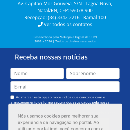
Av. Capitão-Mor Gouveia, S/N - Lagoa Nova,
Natal/RN, CEP: 59078-900
Recepção: (84) 3342-2216 - Ramal 100
Ver todos os contatos
Desenvolvido pelo Metrópole Digital da UFRN
2009 a 2026 | Todos os direitos reservados
Receba nossas notícias
Ao marcar esta opção, você indica que concorda com o
armazenamento de forma segura dos seus dados pela nossa
Assessoria de Comunicação. Você poderá solicitar a exclusão dos
dados ou cancelar o recebimento das mensagens quando quiser.
Nós usamos cookies para melhorar sua
experiência de navegação no portal. Ao
utilizar o portal.imd, você concorda com a