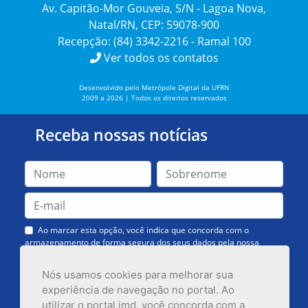
Av. Capitão-Mor Gouveia, S/N - Lagoa Nova,
Natal/RN, CEP: 59078-900
Recepção: (84) 3342-2216 - Ramal 100
Ver todos os contatos
Desenvolvido pelo Metrópole Digital da UFRN
2009 a 2026 | Todos os direitos reservados
Receba nossas notícias
Ao marcar esta opção, você indica que concorda com o
armazenamento de forma segura dos seus dados pela nossa
Assessoria de Comunicação. Você poderá solicitar a exclusão dos
dados ou cancelar o recebimento das mensagens quando quiser.
Nós usamos cookies para melhorar sua
experiência de navegação no portal. Ao
utilizar o portal.imd, você concorda com a