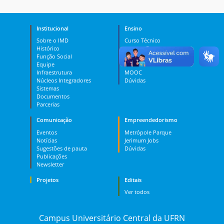
Institucional
Ensino
Sobre o IMD
Curso Técnico
Histórico
Graduação
Função Social
Pós-graduação
Equipe
PES
Infraestrutura
MOOC
Núcleos Integradores
Dúvidas
Sistemas
Documentos
Parcerias
Comunicação
Empreendedorismo
Eventos
Metrópole Parque
Notícias
Jerimum Jobs
Sugestões de pauta
Dúvidas
Publicações
Newsletter
Projetos
Editais
Ver todos
Campus Universitário Central da UFRN