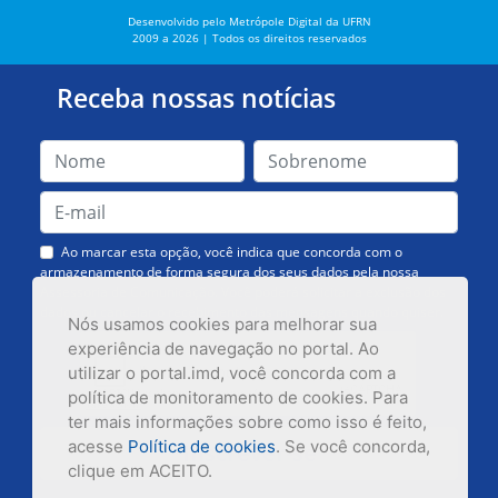
Desenvolvido pelo Metrópole Digital da UFRN
2009 a 2026 | Todos os direitos reservados
Receba nossas notícias
Ao marcar esta opção, você indica que concorda com o
armazenamento de forma segura dos seus dados pela nossa
Assessoria de Comunicação. Você poderá solicitar a exclusão dos
dados ou cancelar o recebimento das mensagens quando quiser.
Nós usamos cookies para melhorar sua
experiência de navegação no portal. Ao
utilizar o portal.imd, você concorda com a
política de monitoramento de cookies. Para
ter mais informações sobre como isso é feito,
acesse
Política de cookies
. Se você concorda,
Inscrever-se
clique em ACEITO.