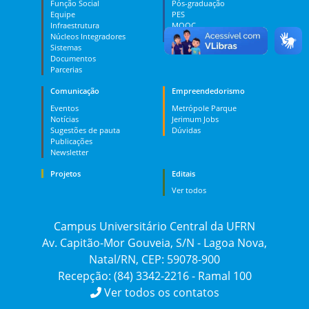
Função Social
Pós-graduação
Equipe
PES
Infraestrutura
MOOC
Núcleos Integradores
Dúvidas
Sistemas
Documentos
Parcerias
Comunicação
Empreendedorismo
Eventos
Metrópole Parque
Notícias
Jerimum Jobs
Sugestões de pauta
Dúvidas
Publicações
Newsletter
Projetos
Editais
Ver todos
Campus Universitário Central da UFRN
Av. Capitão-Mor Gouveia, S/N - Lagoa Nova,
Natal/RN, CEP: 59078-900
Recepção: (84) 3342-2216 - Ramal 100
Ver todos os contatos