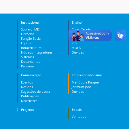
Institucional
Ensino
Sobre o IMD
Curso Técnico
Histórico
Graduação
Função Social
Pós-graduação
Equipe
PES
Infraestrutura
MOOC
Núcleos Integradores
Dúvidas
Sistemas
Documentos
Parcerias
Comunicação
Empreendedorismo
Eventos
Metrópole Parque
Notícias
Jerimum Jobs
Sugestões de pauta
Dúvidas
Publicações
Newsletter
Projetos
Editais
Ver todos