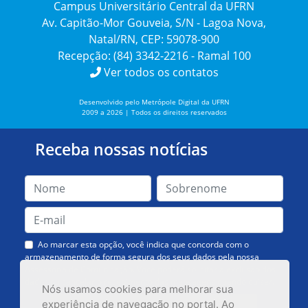
Campus Universitário Central da UFRN
Av. Capitão-Mor Gouveia, S/N - Lagoa Nova,
Natal/RN, CEP: 59078-900
Recepção: (84) 3342-2216 - Ramal 100
Ver todos os contatos
Desenvolvido pelo Metrópole Digital da UFRN
2009 a 2026 | Todos os direitos reservados
Receba nossas notícias
Ao marcar esta opção, você indica que concorda com o
armazenamento de forma segura dos seus dados pela nossa
Assessoria de Comunicação. Você poderá solicitar a exclusão dos
dados ou cancelar o recebimento das mensagens quando quiser.
Nós usamos cookies para melhorar sua
experiência de navegação no portal. Ao