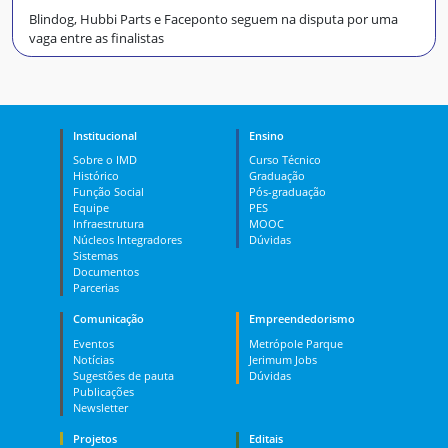
Blindog, Hubbi Parts e Faceponto seguem na disputa por uma
vaga entre as finalistas
Institucional
Ensino
Sobre o IMD
Curso Técnico
Histórico
Graduação
Função Social
Pós-graduação
Equipe
PES
Infraestrutura
MOOC
Núcleos Integradores
Dúvidas
Sistemas
Documentos
Parcerias
Comunicação
Empreendedorismo
Eventos
Metrópole Parque
Notícias
Jerimum Jobs
Sugestões de pauta
Dúvidas
Publicações
Newsletter
Projetos
Editais