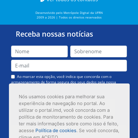
Desenvolvido pelo Metrópole Digital da UFRN
2009 a 2026 | Todos os direitos reservados
Receba nossas notícias
Ao marcar esta opção, você indica que concorda com o
armazenamento de forma segura dos seus dados pela nossa
Assessoria de Comunicação. Você poderá solicitar a exclusão dos
dados ou cancelar o recebimento das mensagens quando quiser.
Nós usamos cookies para melhorar sua
experiência de navegação no portal. Ao
utilizar o portal.imd, você concorda com a
política de monitoramento de cookies. Para
ter mais informações sobre como isso é feito,
acesse
Política de cookies
. Se você concorda,
Inscrever-se
clique em ACEITO.