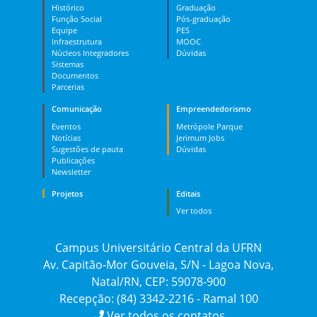
Histórico
Graduação
Função Social
Pós-graduação
Equipe
PES
Infraestrutura
MOOC
Núcleos Integradores
Dúvidas
Sistemas
Documentos
Parcerias
Comunicação
Empreendedorismo
Eventos
Metrópole Parque
Notícias
Jerimum Jobs
Sugestões de pauta
Dúvidas
Publicações
Newsletter
Projetos
Editais
Ver todos
Campus Universitário Central da UFRN
Av. Capitão-Mor Gouveia, S/N - Lagoa Nova,
Natal/RN, CEP: 59078-900
Recepção: (84) 3342-2216 - Ramal 100
Ver todos os contatos