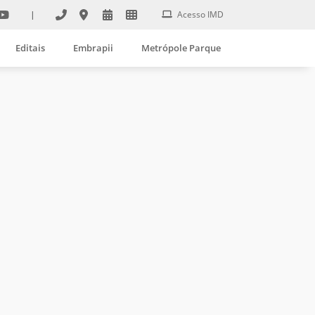
|
Acesso IMD
Editais
Embrapii
Metrópole Parque