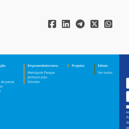
ção
Empreendedorismo
Projetos
Editais
Metrópole Parque
Ver todos
Jerimum Jobs
 de pauta
Dúvidas
es
r
a
A
d
q