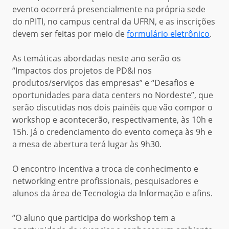
evento ocorrerá presencialmente na própria sede
do nPITI, no campus central da UFRN,
e as inscrições
devem ser feitas por meio de
formulário eletrônico
.
A
s temáticas abordadas neste ano
serão
os
“Impactos dos projetos de PD&I nos
produtos/serviços das empresas”
e
“
Desafios e
oportunidades para data centers no Nordeste”,
que
serão discutidas
nos dois
painéis
que vão compor o
workshop
e acontecerão, respectivamente, às 10h e
15h. Já o credenciamento do evento começa às
9
h e
a mesa de abertura terá lugar às 9h30.
O encontro incentiva a troca de conhecimento e
networking entre profissionais, pesquisadores e
alunos da área de Tecnologia da Informação e afins.
“
O
aluno que participa do workshop
tem
a