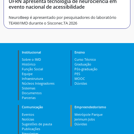
UFRN apresenta tecnologia de neurociência em
evento nacional de acessibilidade
NeuroBeep é apresentado por pesquisadores do laboratório
TEAM/IMD durante o Sisconec.TA 2026
Institucional
Ensino
Sobre o IMD
Curso Técnico
Histórico
Graduação
Função Social
Pós-graduação
Equipe
PES
Infraestrutura
MOOC
Núcleos Integradores
Dúvidas
Sistemas
Documentos
Parcerias
Comunicação
Empreendedorismo
Eventos
Metrópole Parque
Notícias
Jerimum Jobs
Sugestões de pauta
Dúvidas
Publicações
Newsletter