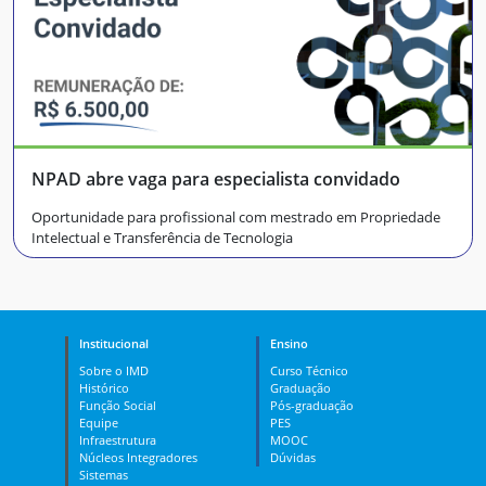
NPAD abre vaga para especialista convidado
Oportunidade para profissional com mestrado em Propriedade
Intelectual e Transferência de Tecnologia
Institucional
Ensino
Sobre o IMD
Curso Técnico
Histórico
Graduação
Função Social
Pós-graduação
Equipe
PES
Infraestrutura
MOOC
Núcleos Integradores
Dúvidas
Sistemas