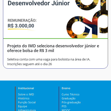
Projeto do IMD seleciona desenvolvedor júnior e
oferece bolsa de R$ 3 mil
Seletiva conta com uma vaga para bolsista na área de IA.
Inscrições seguem até o dia 26
Institucional
Ensino
Sobre o IMD
Curso Técnico
Histórico
Graduação
Função Social
Pós-graduação
Equipe
PES
Infraestrutura
MOOC