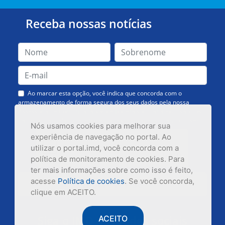
Receba nossas notícias
Ao marcar esta opção, você indica que concorda com o
armazenamento de forma segura dos seus dados pela nossa
Assessoria de Comunicação. Você poderá solicitar a exclusão dos
dados ou cancelar o recebimento das mensagens quando quiser.
Nós usamos cookies para melhorar sua
experiência de navegação no portal. Ao
utilizar o portal.imd, você concorda com a
política de monitoramento de cookies. Para
ter mais informações sobre como isso é feito,
acesse
Política de cookies
. Se você concorda,
Inscrever-se
clique em ACEITO.
Siga o IMD nas redes sociais
ACEITO