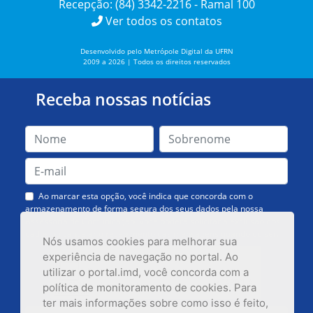
Recepção: (84) 3342-2216 - Ramal 100
Ver todos os contatos
Desenvolvido pelo Metrópole Digital da UFRN
2009 a 2026 | Todos os direitos reservados
Receba nossas notícias
Ao marcar esta opção, você indica que concorda com o
armazenamento de forma segura dos seus dados pela nossa
Assessoria de Comunicação. Você poderá solicitar a exclusão dos
dados ou cancelar o recebimento das mensagens quando quiser.
Nós usamos cookies para melhorar sua
experiência de navegação no portal. Ao
utilizar o portal.imd, você concorda com a
política de monitoramento de cookies. Para
ter mais informações sobre como isso é feito,