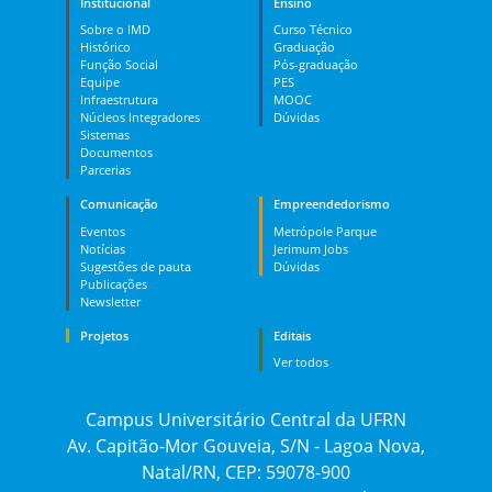
Institucional
Ensino
Sobre o IMD
Curso Técnico
Histórico
Graduação
Função Social
Pós-graduação
Equipe
PES
Infraestrutura
MOOC
Núcleos Integradores
Dúvidas
Sistemas
Documentos
Parcerias
Comunicação
Empreendedorismo
Eventos
Metrópole Parque
Notícias
Jerimum Jobs
Sugestões de pauta
Dúvidas
Publicações
Newsletter
Projetos
Editais
Ver todos
Campus Universitário Central da UFRN
Av. Capitão-Mor Gouveia, S/N - Lagoa Nova,
Natal/RN, CEP: 59078-900